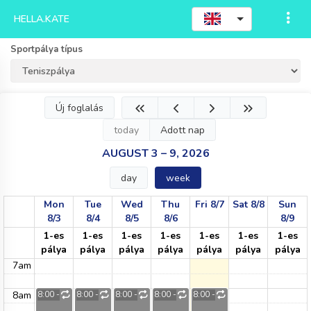
HELLA.KATE
Sportpálya típus
Új foglalás
today
Adott nap
AUGUST 3 – 9, 2026
day
week
Mon
Tue
Wed
Thu
Fri 8/7
Sat 8/8
Sun
8/3
8/4
8/5
8/6
8/9
1-es
1-es
1-es
1-es
1-es
1-es
1-es
pálya
pálya
pálya
pálya
pálya
pálya
pálya
7am
8am
8:00 - 9:00
8:00 - 9:00
8:00 - 10:00
8:00 - 9:00
8:00 - 9:00